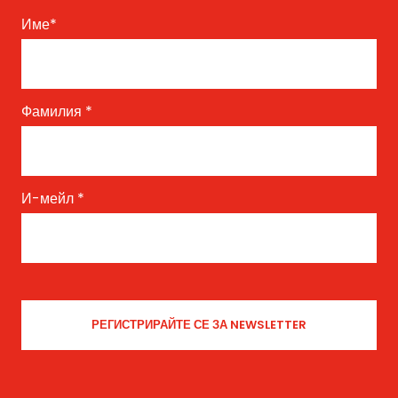
Име
*
Фамилия
*
И-мейл
*