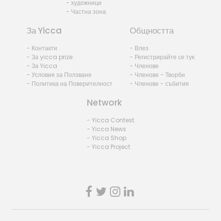
- художници
- Частна зона
За Yicca
Общността
- Контакти
- Влез
- За yicca prize
- Регистрирайте се тук
- За Yicca
- Членове
- Условия за Ползване
- Членове - Творби
- Политика на Поверителност
- Членове - събития
Network
- Yicca Contest
- Yicca News
- Yicca Shop
- Yicca Project