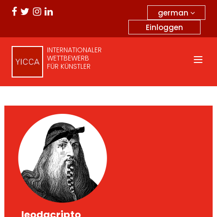
german
Einloggen
INTERNATIONALER
WETTBEWERB
FÜR KÜNSTLER
_ leodacripto