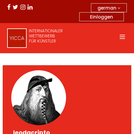
german
Einloggen
INTERNATIONALER
WETTBEWERB
FÜR KÜNSTLER
_ leodacripto