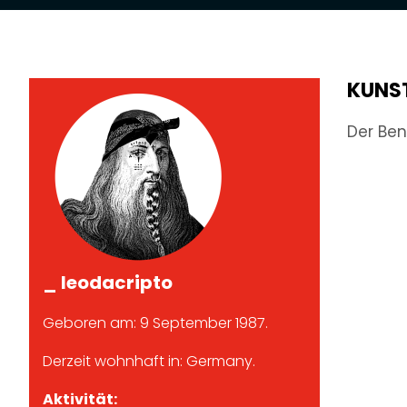
KUNS
Der Ben
_ leodacripto
Geboren am: 9 September 1987.
Derzeit wohnhaft in: Germany.
Aktivität: