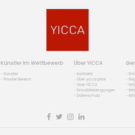
Künstler im Wettbewerb
Über YICCA
Gem
- Künstler
- Kontakte
- Ei
- Privater Bereich
- Über yicca prize
- Reg
- Über YICCA
- Mit
- Einsatzbedingungen
- Mit
- Datenschutz
- Mit