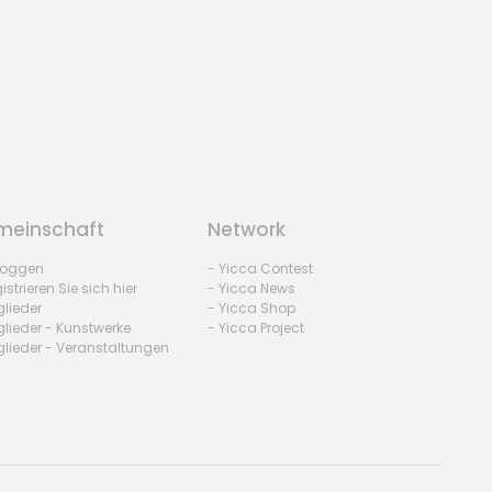
einschaft
Network
nloggen
- Yicca Contest
istrieren Sie sich hier
- Yicca News
glieder
- Yicca Shop
glieder - Kunstwerke
- Yicca Project
glieder - Veranstaltungen