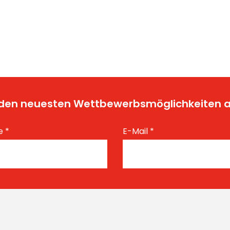
t den neuesten Wettbewerbsmöglichkeiten
e
*
E-Mail
*