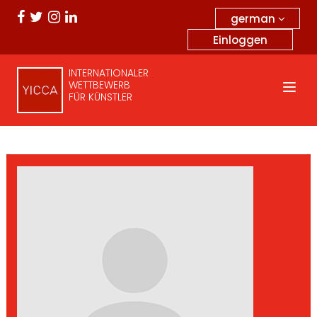
german
Einloggen
INTERNATIONALER
WETTBEWERB
FÜR KÜNSTLER