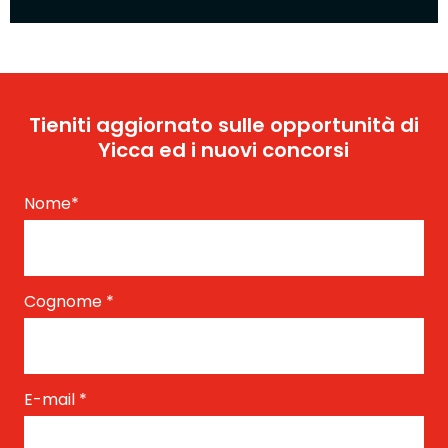
Tieniti aggiornato sulle opportunità di
Yicca ed i nuovi concorsi
Nome
*
Cognome
*
E-mail
*