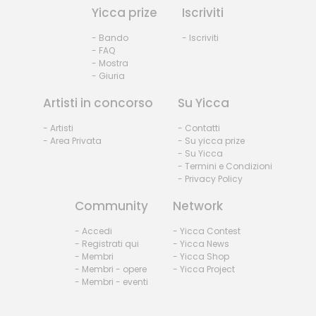
Yicca prize
Iscriviti
- Bando
- Iscriviti
- FAQ
- Mostra
- Giuria
Artisti in concorso
Su Yicca
- Artisti
- Contatti
- Area Privata
- Su yicca prize
- Su Yicca
- Termini e Condizioni
- Privacy Policy
Community
Network
- Accedi
- Yicca Contest
- Registrati qui
- Yicca News
- Membri
- Yicca Shop
- Membri - opere
- Yicca Project
- Membri - eventi