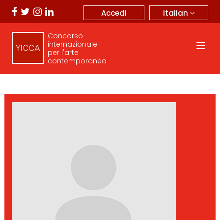
italian
Accedi
Concorso
internazionale
per l'arte
contemporanea