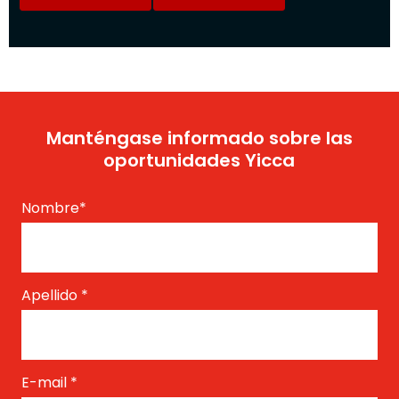
Manténgase informado sobre las
oportunidades Yicca
Nombre
*
Apellido
*
E-mail
*