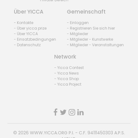
Über YICCA
Gemeinschaft
- Kontakte
- Einloggen
- Über yicca prize
- Registrieren Sie sich hier
- Über YICCA
- Mitglieder
- Einsatzbedingungen
- Mitglieder - Kunstwerke
- Datenschutz
- Mitglieder - Veranstaltungen
Network
- Yicca Contest
- Yicca News
- Yicca Shop
- Yicca Project
© 2026
WWW.YICCA.ORG
P.I. - C.F. 94111450303 A.P.S.