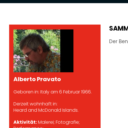
SAMM
Der Ben
Alberto Pravato
Geboren in: Italy am 6 Februar 1966.
Derzeit wohnhaft in:
Heard and McDonald Islands.
Aktivität:
Malerei; Fotografie;