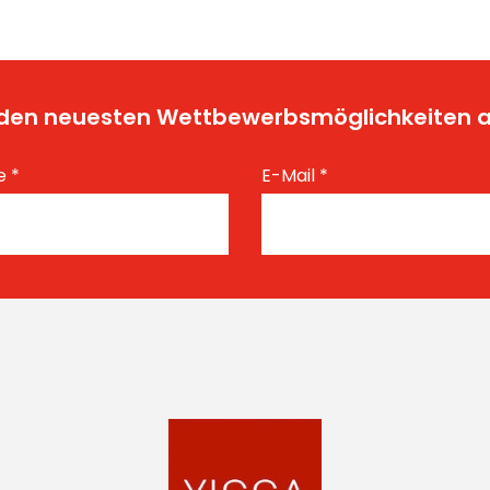
t den neuesten Wettbewerbsmöglichkeiten
e
*
E-Mail
*