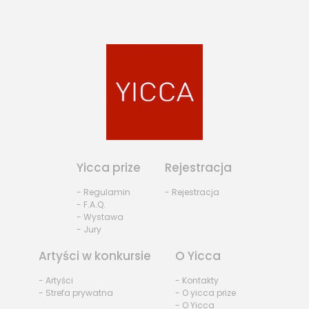
Yicca prize
Rejestracja
- Regulamin
- Rejestracja
- F.A.Q.
- Wystawa
- Jury
Artyści w konkursie
O Yicca
- Artyści
- Kontakty
- Strefa prywatna
- O yicca prize
- O Yicca