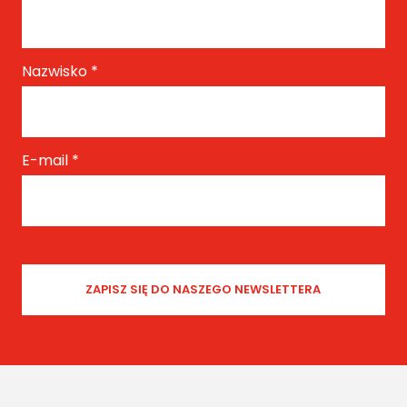
Nazwisko
*
E-mail
*