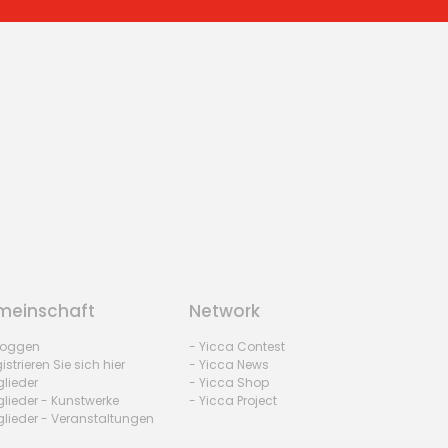
einschaft
Network
nloggen
- Yicca Contest
istrieren Sie sich hier
- Yicca News
glieder
- Yicca Shop
glieder - Kunstwerke
- Yicca Project
glieder - Veranstaltungen