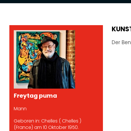
KUNS
Der Ben
Freytag puma
Mann
Geboren in: Chelles ( Chelles )
(France) am 10 Oktober 1950.