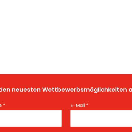
t den neuesten Wettbewerbsmöglichkeiten
e
*
E-Mail
*