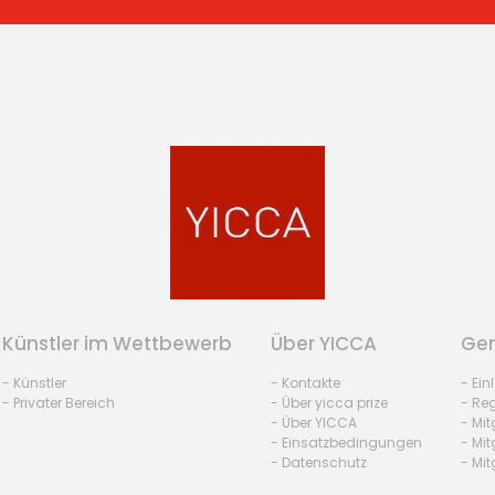
Künstler im Wettbewerb
Über YICCA
Gem
- Künstler
- Kontakte
- Ei
- Privater Bereich
- Über yicca prize
- Reg
- Über YICCA
- Mit
- Einsatzbedingungen
- Mit
- Datenschutz
- Mit