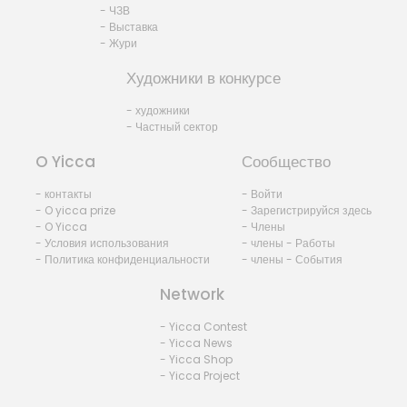
- ЧЗВ
- Выставка
- Жури
Художники в конкурсе
- художники
- Частный сектор
O Yicca
Сообщество
- контакты
- Войти
- O yicca prize
- Зарегистрируйся здесь
- O Yicca
- Члены
- Условия использования
- члены - Работы
- Политика конфиденциальности
- члены - События
Network
- Yicca Contest
- Yicca News
- Yicca Shop
- Yicca Project