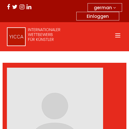
german
Einloggen
INTERNATIONALER
WETTBEWERB
FÜR KÜNSTLER