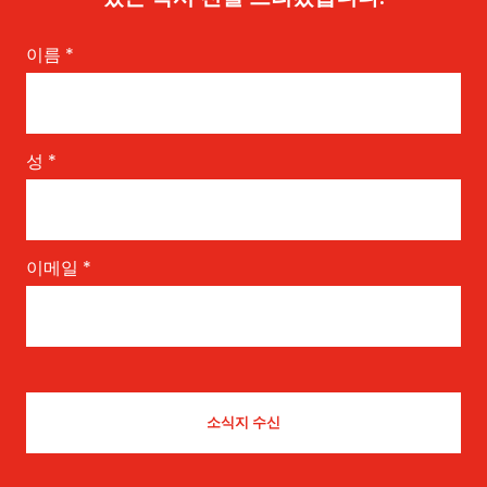
이름
*
성
*
이메일
*