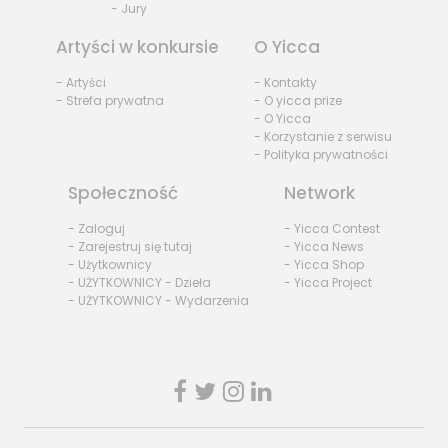
- Jury
Artyści w konkursie
O Yicca
- Artyści
- Kontakty
- Strefa prywatna
- O yicca prize
- O Yicca
- Korzystanie z serwisu
- Polityka prywatności
Społeczność
Network
- Zaloguj
- Yicca Contest
- Zarejestruj się tutaj
- Yicca News
- Użytkownicy
- Yicca Shop
- UŻYTKOWNICY - Dzieła
- Yicca Project
- UŻYTKOWNICY - Wydarzenia