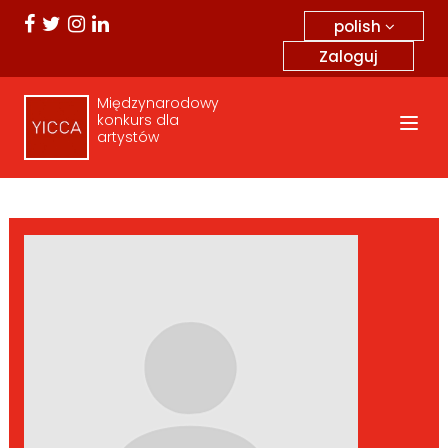
polish
Zaloguj
Międzynarodowy
konkurs dla
artystów