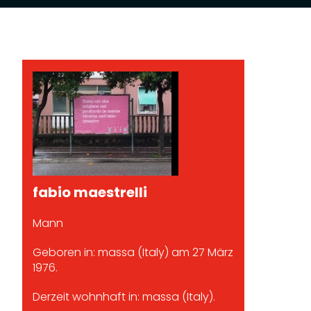
fabio maestrelli
Mann
Geboren in: massa (Italy) am 27 März
1976.
Derzeit wohnhaft in: massa (Italy).