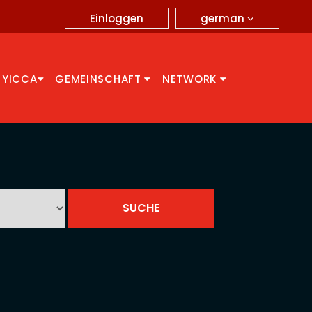
german
Einloggen
 YICCA
GEMEINSCHAFT
NETWORK