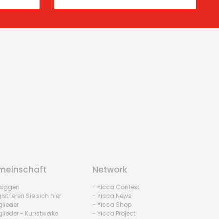
einschaft
Network
nloggen
- Yicca Contest
istrieren Sie sich hier
- Yicca News
glieder
- Yicca Shop
glieder - Kunstwerke
- Yicca Project