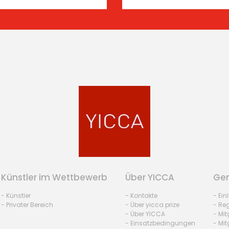
Künstler im Wettbewerb
Über YICCA
Gem
- Künstler
- Kontakte
- Ei
- Privater Bereich
- Über yicca prize
- Reg
- Über YICCA
- Mit
- Einsatzbedingungen
- Mit