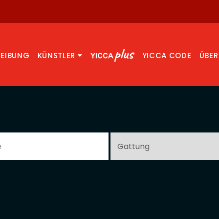
REIBUNG
KÜNSTLER
YICCA CODE
ÜBER