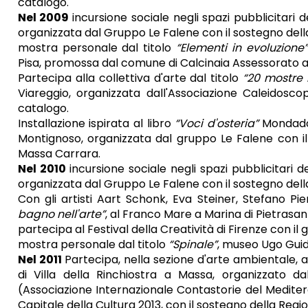
catalogo.
Nel 2009
incursione sociale negli spazi pubblicitari 
organizzata dal Gruppo Le Falene con il sostegno dell
mostra personale dal titolo
“Elementi in evoluzione”
Pisa, promossa dal comune di Calcinaia Assessorato al
Partecipa alla collettiva d'arte dal titolo
“20 mostre 
Viareggio, organizzata dall'Associazione Caleidosc
catalogo.
Installazione ispirata al libro
“Voci d'osteria”
Mondador
Montignoso, organizzata dal gruppo Le Falene con il
Massa Carrara.
Nel 2010
incursione sociale negli spazi pubblicitari d
organizzata dal Gruppo Le Falene con il sostegno dell
Con gli artisti Aart Schonk, Eva Steiner, Stefano Pier
bagno nell'arte”
, al Franco Mare a Marina di Pietrasa
partecipa al Festival della Creatività di Firenze con il
mostra personale dal titolo
“Spinale”
, museo Ugo Guid
Nel 2011
Partecipa, nella sezione d'arte ambientale,
di Villa della Rinchiostra a Massa, organizzato 
(Associazione Internazionale Contastorie del Meditera
Capitale della Cultura 2013, con il sostegno della Reg