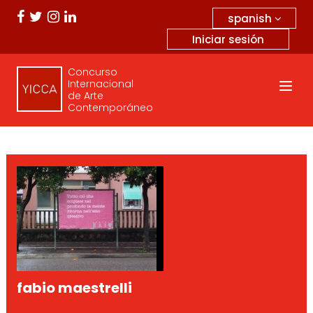
spanish
Iniciar sesión
Concurso
Internacional
de Arte
Contemporáneo
fabio maestrelli