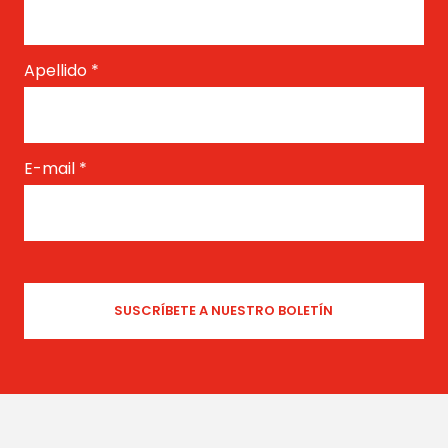
Apellido
*
E-mail
*