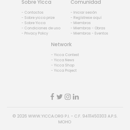
Sobre Yicca
Comunidad
- Contactos
- Iniciar sesión
- Sobre yicca prize
- Regístrese aquí
- Sobre Yicca
- Miembros
- Condiciones de uso
- Miembros - Obras
- Privacy Policy
- Miembros - Eventos
Network
- Yicca Contest
- Yicca News
- Yicca Shop
- Yicca Project
© 2026
WWW.YICCA.ORG
P.I. - C.F. 94111450303 A.P.S.
MOHO