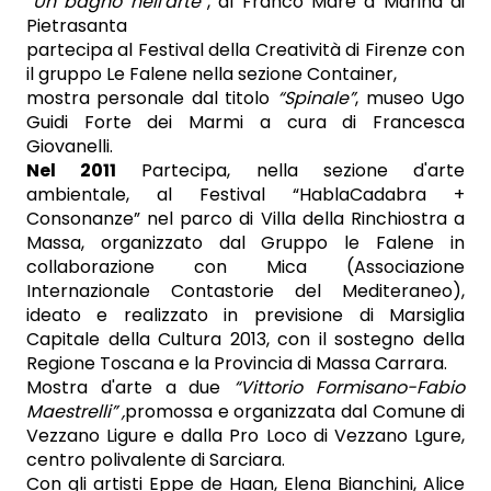
“Un bagno nell'arte”
, al Franco Mare a Marina di
Pietrasanta
partecipa al Festival della Creatività di Firenze con
il gruppo Le Falene nella sezione Container,
mostra personale dal titolo
“Spinale”
, museo Ugo
Guidi Forte dei Marmi a cura di Francesca
Giovanelli.
Nel 2011
Partecipa, nella sezione d'arte
ambientale, al Festival “HablaCadabra +
Consonanze” nel parco di Villa della Rinchiostra a
Massa, organizzato dal Gruppo le Falene in
collaborazione con Mica (Associazione
Internazionale Contastorie del Mediteraneo),
ideato e realizzato in previsione di Marsiglia
Capitale della Cultura 2013, con il sostegno della
Regione Toscana e la Provincia di Massa Carrara.
Mostra d'arte a due
“Vittorio Formisano-Fabio
Maestrelli” ,
promossa e organizzata dal Comune di
Vezzano Ligure e dalla Pro Loco di Vezzano Lgure,
centro polivalente di Sarciara.
Con gli artisti Eppe de Haan, Elena Bianchini, Alice