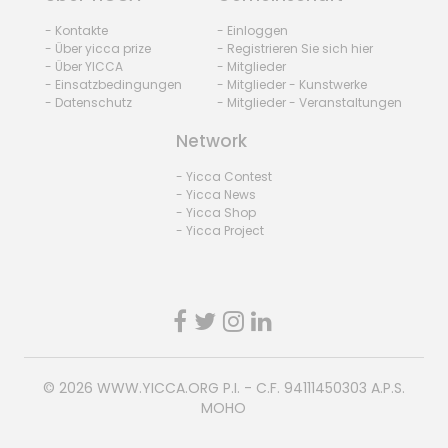
- Kontakte
- Einloggen
- Über yicca prize
- Registrieren Sie sich hier
- Über YICCA
- Mitglieder
- Einsatzbedingungen
- Mitglieder - Kunstwerke
- Datenschutz
- Mitglieder - Veranstaltungen
Network
- Yicca Contest
- Yicca News
- Yicca Shop
- Yicca Project
© 2026
WWW.YICCA.ORG
P.I. - C.F. 94111450303 A.P.S.
MOHO