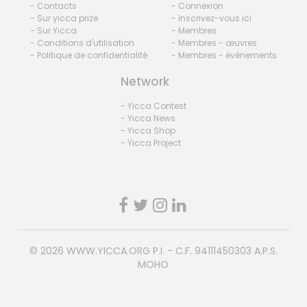
- Contacts
- Connexion
- Sur yicca prize
- Inscrivez-vous ici
- Sur Yicca
- Membres
- Conditions d'utilisation
- Membres - œuvres
- Politique de confidentialité
- Membres - événements
Network
- Yicca Contest
- Yicca News
- Yicca Shop
- Yicca Project
© 2026
WWW.YICCA.ORG
P.I. - C.F. 94111450303 A.P.S.
MOHO