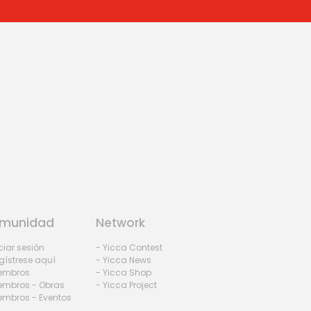
munidad
Network
iciar sesión
- Yicca Contest
gístrese aquí
- Yicca News
iembros
- Yicca Shop
embros - Obras
- Yicca Project
embros - Eventos