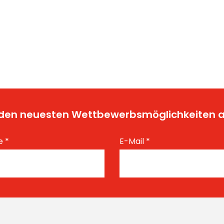
t den neuesten Wettbewerbsmöglichkeiten
e
*
E-Mail
*