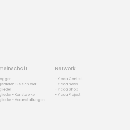
einschaft
Network
nloggen
- Yicca Contest
istrieren Sie sich hier
- Yicca News
glieder
- Yicca Shop
glieder - Kunstwerke
- Yicca Project
glieder - Veranstaltungen