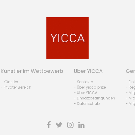
Künstler im Wettbewerb
Über YICCA
Gem
- Künstler
- Kontakte
- Ei
- Privater Bereich
- Über yicca prize
- Reg
- Über YICCA
- Mit
- Einsatzbedingungen
- Mit
- Datenschutz
- Mit