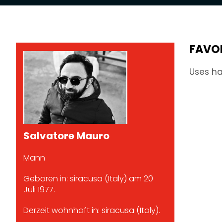
FAVO
Uses ha
Salvatore Mauro
Mann
Geboren in: siracusa (Italy) am 20
Juli 1977.
Derzeit wohnhaft in: siracusa (Italy).