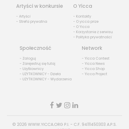
Artyści w konkursie
O Yicca
- Artyści
- Kontakty
- Strefa prywatna
- O yicca prize
- O Yicca
- Korzystanie z serwisu
- Polityka prywatności
Społeczność
Network
- Zaloguj
- Yicca Contest
- Zarejestruj się tutaj
- Yicca News
- Użytkownicy
- Yicca Shop
- UŻYTKOWNICY - Dzieła
- Yicca Project
- UŻYTKOWNICY - Wydarzenia
© 2026
WWW.YICCA.ORG
P.I. - C.F. 94111450303 A.P.S.