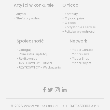
Artyści w konkursie
O Yicca
- Artyści
- Kontakty
- Strefa prywatna
- O yicca prize
- O Yicca
- Korzystanie z serwisu
- Polityka prywatności
Społeczność
Network
- Zaloguj
- Yicca Contest
- Zarejestruj się tutaj
- Yicca News
- Użytkownicy
- Yicca Shop
- UŻYTKOWNICY - Dzieła
- Yicca Project
- UŻYTKOWNICY - Wydarzenia
© 2026
WWW.YICCA.ORG
P.I. - C.F. 94111450303 A.P.S.