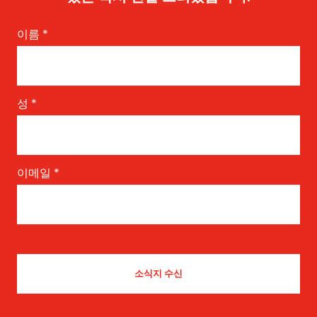
이름
*
성
*
이메일
*