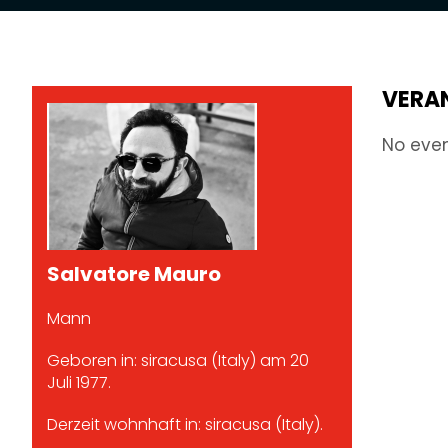
VERA
No eve
Salvatore Mauro
Mann
Geboren in: siracusa (Italy) am 20
Juli 1977.
Derzeit wohnhaft in: siracusa (Italy).