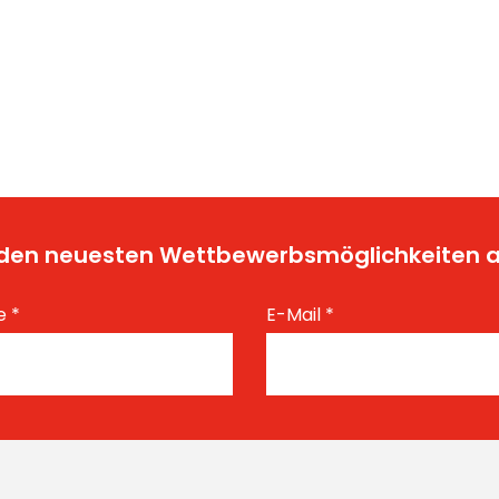
t den neuesten Wettbewerbsmöglichkeiten
e
*
E-Mail
*