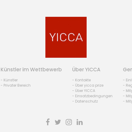
Künstler im Wettbewerb
Über YICCA
Gem
- Künstler
- Kontakte
- Ei
- Privater Bereich
- Über yicca prize
- Reg
- Über YICCA
- Mit
- Einsatzbedingungen
- Mit
- Datenschutz
- Mit