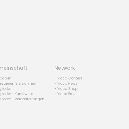
einschaft
Network
nloggen
- Yicca Contest
istrieren Sie sich hier
- Yicca News
glieder
- Yicca Shop
glieder - Kunstwerke
- Yicca Project
glieder - Veranstaltungen