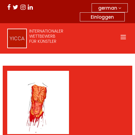
german
Einloggen
INTERNATIONALER
WETTBEWERB
FÜR KÜNSTLER