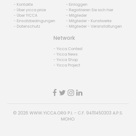
- Kontakte
- Einloggen
- Über yicca prize
- Registrieren Sie sich hier
- Über YICCA
- Mitglieder
- Einsatzbedingungen
- Mitglieder - Kunstwerke
- Datenschutz
- Mitglieder - Veranstaltungen
Network
- Yicca Contest
- Yicca News
- Yicca Shop
- Yicca Project
© 2026
WWW.YICCA.ORG
P.I. - C.F. 94111450303 A.P.S.
MOHO