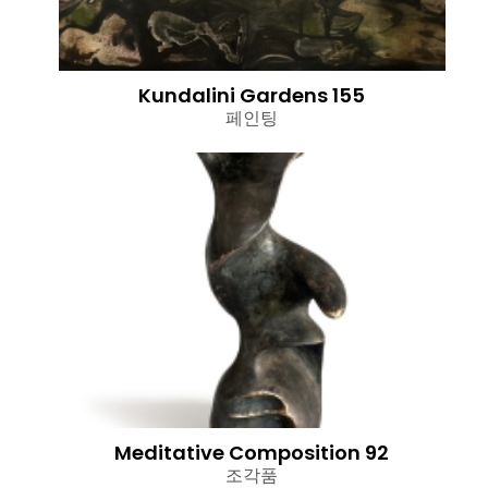
Kundalini Gardens 155
페인팅
Meditative Composition 92
조각품