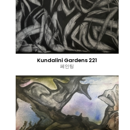
Kundalini Gardens 221
페인팅