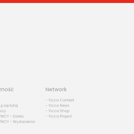
zność
Network
- Yicca Contest
uj się tutaj
- Yicca News
nicy
- Yicca Shop
NICY - Dzieła
- Yicca Project
NICY - Wydarzenia