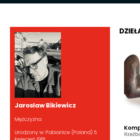
DZIEŁ
Jaroslaw Bikiewicz
Mężczyzna
Komp
Urodzony w: Pabianice (Poland) 5
Rzeźb
kwiecień 1981.