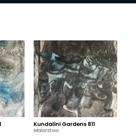
1
Kundalini Gardens 811
Malarstwo