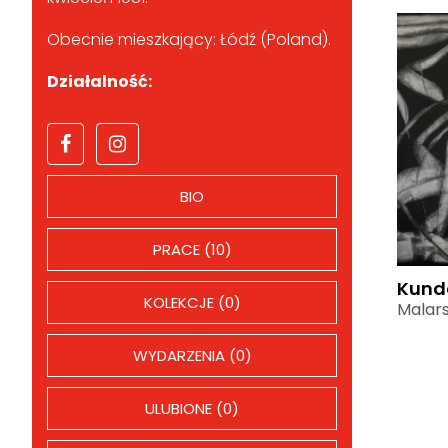
Obecnie mieszkający: Łódź (Poland).
Działalność:
BIO
PRACE (10)
Kunda
KOLEKCJE (0)
Malar
WYDARZENIA (0)
ULUBIONE (0)