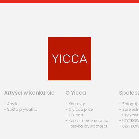
Artyści w konkursie
O Yicca
Społec
- Artyści
- Kontakty
- Zaloguj
- Strefa prywatna
- O yicca prize
- Zarejestr
- O Yicca
- Użytkow
- Korzystanie z serwisu
- UŻYTKOW
- Polityka prywatności
- UŻYTKOW