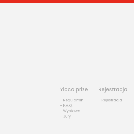
Yicca prize
Rejestracja
- Regulamin
- Rejestracja
- F.A.Q.
- Wystawa
- Jury