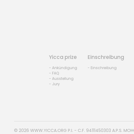
Yicca prize
Einschreibung
- Ankündigung
- Einschreibung
- FAQ
- Ausstellung
- Jury
© 2026
WWW.YICCA.ORG
P.I. - C.F. 94111450303 A.P.S. MO