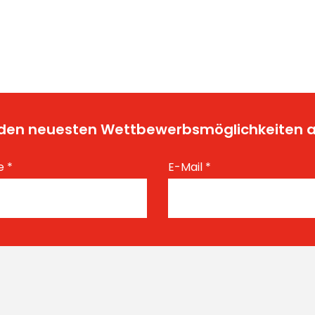
t den neuesten Wettbewerbsmöglichkeiten
e
*
E-Mail
*