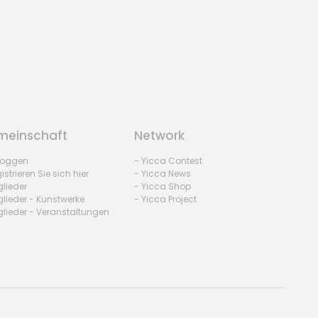
einschaft
Network
nloggen
- Yicca Contest
istrieren Sie sich hier
- Yicca News
glieder
- Yicca Shop
glieder - Kunstwerke
- Yicca Project
glieder - Veranstaltungen