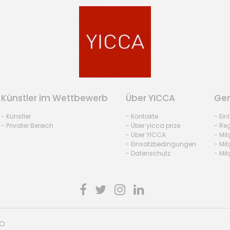
Künstler im Wettbewerb
Über YICCA
Gem
- Künstler
- Kontakte
- Ei
- Privater Bereich
- Über yicca prize
- Reg
- Über YICCA
- Mit
- Einsatzbedingungen
- Mit
- Datenschutz
- Mit
HO