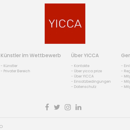
Künstler im Wettbewerb
Über YICCA
Gem
- Künstler
- Kontakte
- Ei
- Privater Bereich
- Über yicca prize
- Reg
- Über YICCA
- Mit
- Einsatzbedingungen
- Mit
- Datenschutz
- Mit
HO