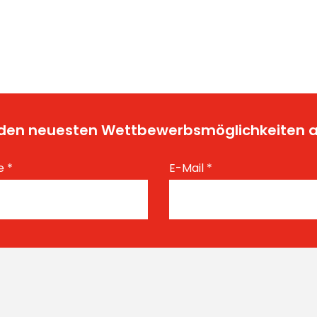
t den neuesten Wettbewerbsmöglichkeiten
e
*
E-Mail
*