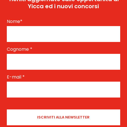
Yicca ed i nuovi concorsi
Nome
*
Cognome
*
E-mail
*