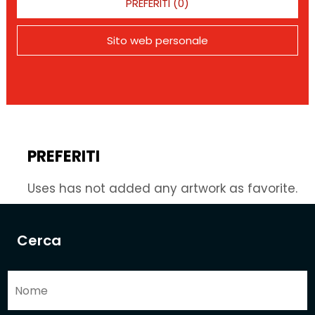
PREFERITI (0)
Sito web personale
PREFERITI
Uses has not added any artwork as favorite.
Cerca