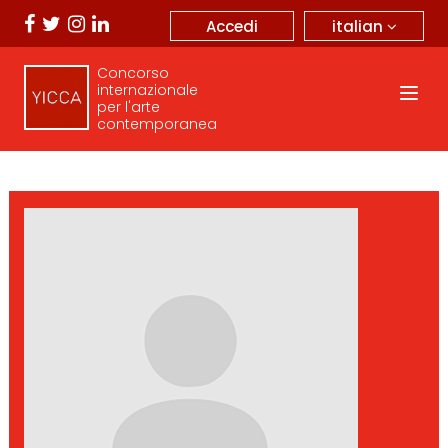
italian
Accedi
Concorso
internazionale
per l'arte
contemporanea