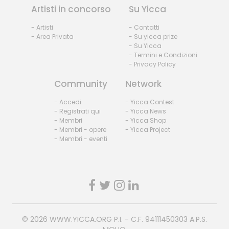
Artisti in concorso
Su Yicca
- Artisti
- Contatti
- Area Privata
- Su yicca prize
- Su Yicca
- Termini e Condizioni
- Privacy Policy
Community
Network
- Accedi
- Yicca Contest
- Registrati qui
- Yicca News
- Membri
- Yicca Shop
- Membri - opere
- Yicca Project
- Membri - eventi
© 2026
WWW.YICCA.ORG
P.I. - C.F. 94111450303 A.P.S.