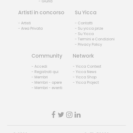
- Giuria
Artisti in concorso
Su Yicca
- Artisti
- Contatti
- Area Privata
- Su yicca prize
- Su Yicca
- Termini e Condizioni
- Privacy Policy
Community
Network
- Accedi
- Yicca Contest
- Registrati qui
- Yicca News
- Membri
- Yicca Shop
- Membri - opere
- Yicca Project
- Membri - eventi