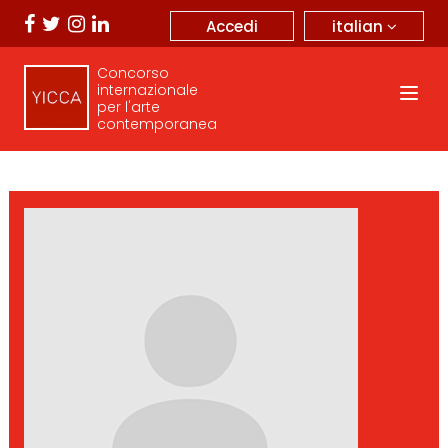
italian
Accedi
Concorso
internazionale
per l'arte
contemporanea