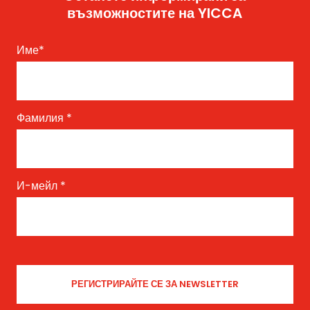
възможностите на YICCA
Име
*
Фамилия
*
И-мейл
*