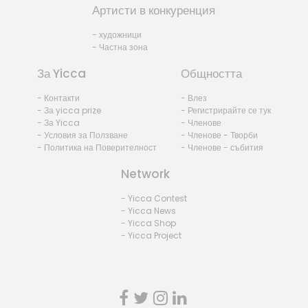
Артисти в конкуренция
- художници
- Частна зона
За Yicca
Общността
- Контакти
- Влез
- За yicca prize
- Регистрирайте се тук
- За Yicca
- Членове
- Условия за Ползване
- Членове - Творби
- Политика на Поверителност
- Членове - събития
Network
- Yicca Contest
- Yicca News
- Yicca Shop
- Yicca Project