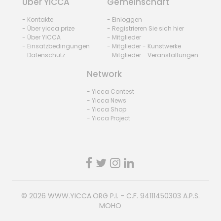
Über YICCA
Gemeinschaft
- Kontakte
- Einloggen
- Über yicca prize
- Registrieren Sie sich hier
- Über YICCA
- Mitglieder
- Einsatzbedingungen
- Mitglieder - Kunstwerke
- Datenschutz
- Mitglieder - Veranstaltungen
Network
- Yicca Contest
- Yicca News
- Yicca Shop
- Yicca Project
© 2026
WWW.YICCA.ORG
P.I. - C.F. 94111450303 A.P.S.
MOHO