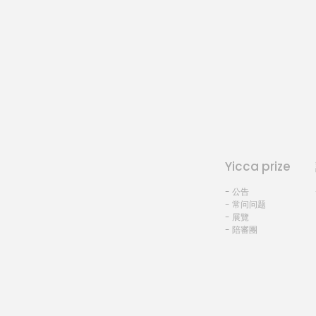
Yicca prize
- 公告
- 常问问题
- 展覽
- 陪審團