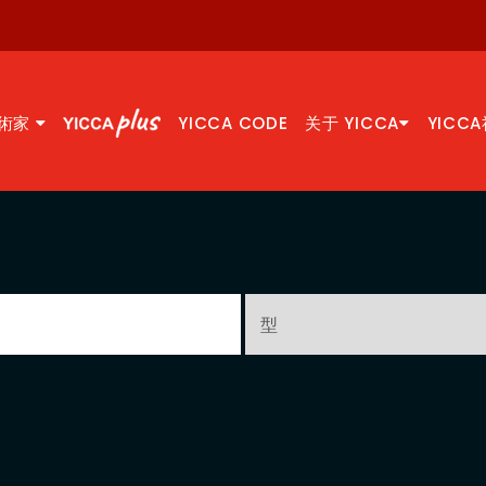
術家
YICCA CODE
关于 YICCA
YICC