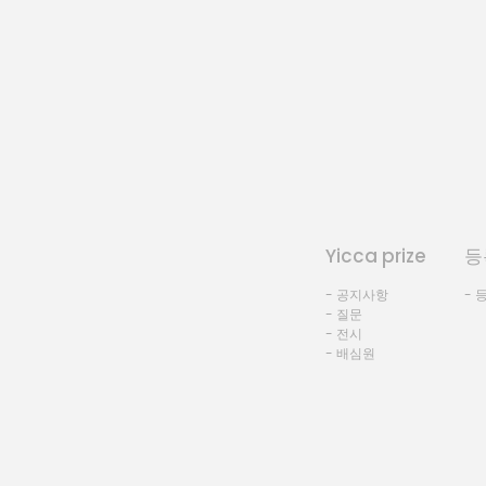
Yicca prize
등
- 공지사항
- 
- 질문
- 전시
- 배심원