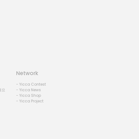
Network
- Yicca Contest
세요
- Yicca News
- Yicca Shop
- Yicca Project