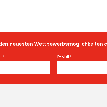
t den neuesten Wettbewerbsmöglichkeiten
e
*
E-Mail
*