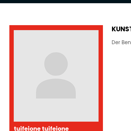
KUNS
Der Ben
tuifeione tuifeione