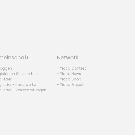
einschaft
Network
nloggen
- Yicca Contest
istrieren Sie sich hier
- Yicca News
glieder
- Yicca Shop
glieder - Kunstwerke
- Yicca Project
glieder - Veranstaltungen