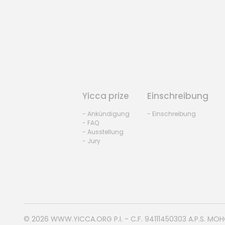
Yicca prize
Einschreibung
- Ankündigung
- Einschreibung
- FAQ
- Ausstellung
- Jury
© 2026
WWW.YICCA.ORG
P.I. - C.F. 94111450303 A.P.S. MO