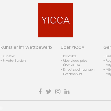
Künstler im Wettbewerb
Über YICCA
Gem
- Künstler
- Kontakte
- Ei
- Privater Bereich
- Über yicca prize
- Reg
- Über YICCA
- Mit
- Einsatzbedingungen
- Mit
- Datenschutz
- Mit
HO