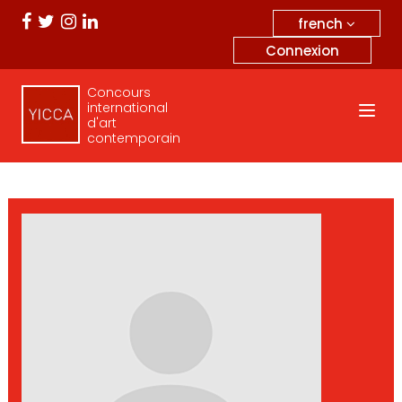
french
Connexion
Concours
international
d'art
contemporain