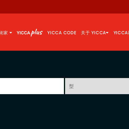
術家
YICCA CODE
关于 YICCA
YICC