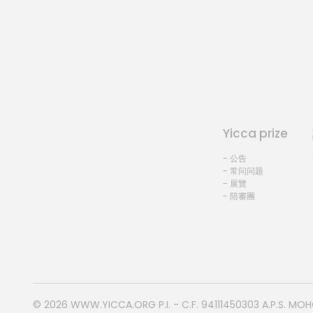
Yicca prize
- 公告
- 常问问题
- 展覽
- 陪審團
© 2026
WWW.YICCA.ORG
P.I. - C.F. 94111450303 A.P.S. MO