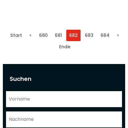
Start
<
680
681
682
683
684
>
Ende
Suchen