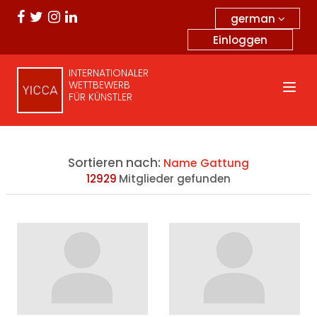
german
Einloggen
INTERNATIONALER
WETTBEWERB
FÜR KÜNSTLER
Sortieren nach:
Name
Gattung
12929
Mitglieder gefunden