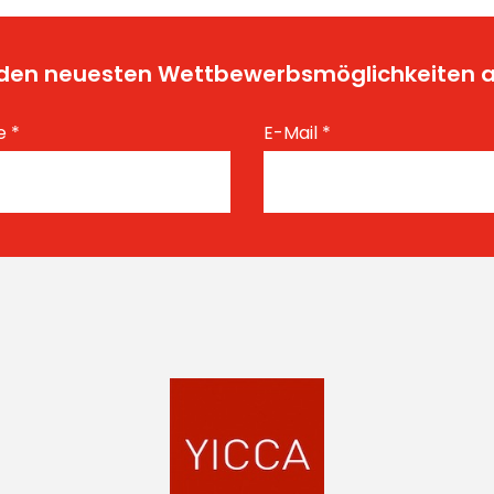
t den neuesten Wettbewerbsmöglichkeiten
e
*
E-Mail
*