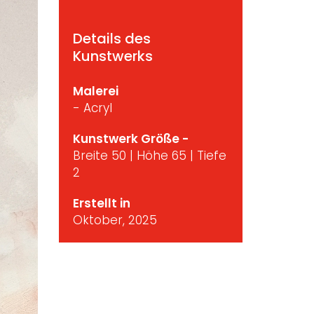
Details des
Kunstwerks
Malerei
- Acryl
Kunstwerk Größe -
Breite 50 | Höhe 65 | Tiefe
2
Erstellt in
Oktober, 2025