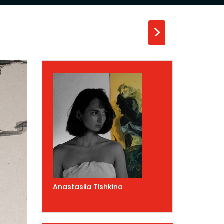
>
Anastasiia Tishkina