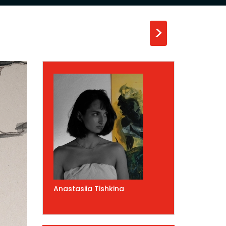
>
Anastasiia Tishkina