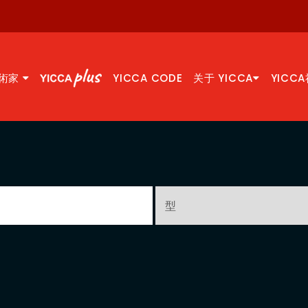
術家
YICCA CODE
关于 YICCA
YICC