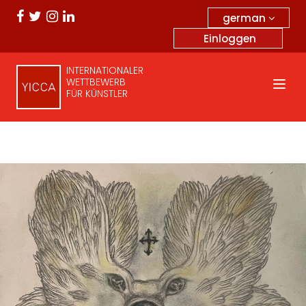
german
Einloggen
INTERNATIONALER
WETTBEWERB
FÜR KÜNSTLER