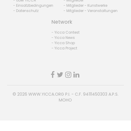
- Über YICCA
- Mitglieder
- Einsatzbedingungen
- Mitglieder - Kunstwerke
- Datenschutz
- Mitglieder - Veranstaltungen
Network
- Yicca Contest
- Yicca News
- Yicca Shop
- Yicca Project
© 2026
WWW.YICCA.ORG
P.I. - C.F. 94111450303 A.P.S.
MOHO