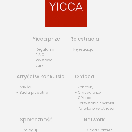
Yicca prize
Rejestracja
- Regulamin
- Rejestracja
- F.A.Q.
- Wystawa
- Jury
Artyści w konkursie
O Yicca
- Artyści
- Kontakty
- Strefa prywatna
- O yicca prize
- O Yicca
- Korzystanie z serwisu
- Polityka prywatności
Społeczność
Network
- Zaloguj
- Yicca Contest