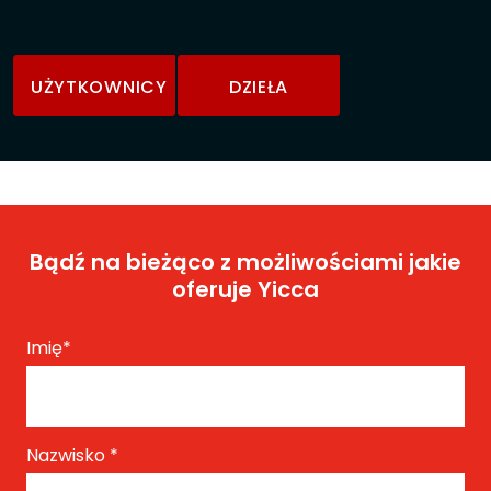
UŻYTKOWNICY
DZIEŁA
Bądź na bieżąco z możliwościami jakie
oferuje Yicca
Imię
*
Nazwisko
*