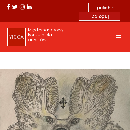
polish
Zaloguj
Międzynarodowy
konkurs dla
artystów