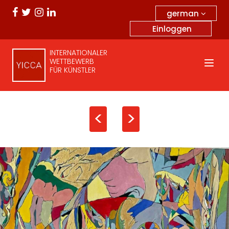
german
Einloggen
INTERNATIONALER
WETTBEWERB
FÜR KÜNSTLER
<
>