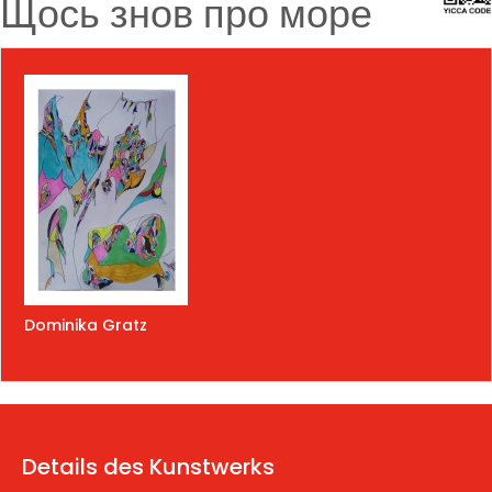
Щось знов про море
Dominika Gratz
Details des Kunstwerks