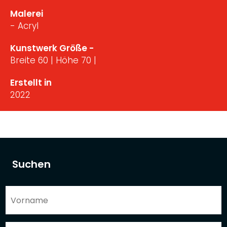
Malerei
- Acryl
Kunstwerk Größe -
Breite 60 | Höhe 70 |
Erstellt in
2022
Suchen