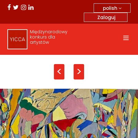
polish
Zaloguj
Międzynarodowy
konkurs dla
artystów
<
>