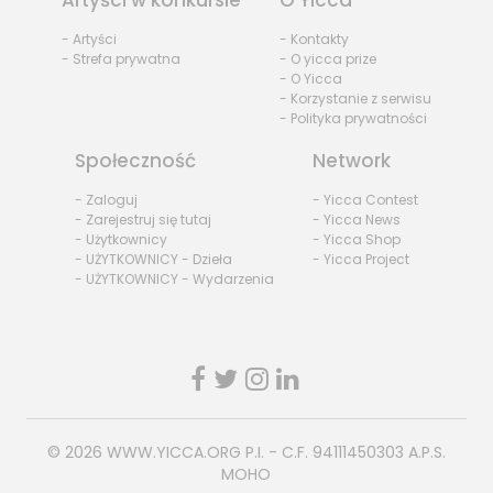
Artyści w konkursie
O Yicca
- Artyści
- Kontakty
- Strefa prywatna
- O yicca prize
- O Yicca
- Korzystanie z serwisu
- Polityka prywatności
Społeczność
Network
- Zaloguj
- Yicca Contest
- Zarejestruj się tutaj
- Yicca News
- Użytkownicy
- Yicca Shop
- UŻYTKOWNICY - Dzieła
- Yicca Project
- UŻYTKOWNICY - Wydarzenia
© 2026
WWW.YICCA.ORG
P.I. - C.F. 94111450303 A.P.S.
MOHO