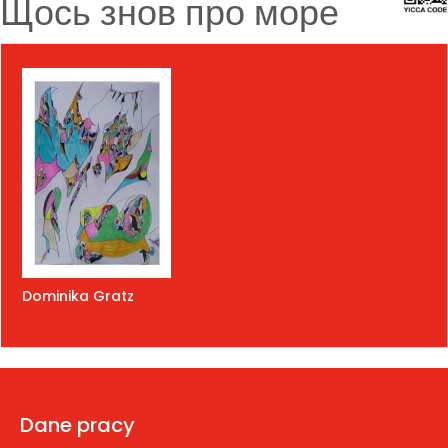
Щось знов про море
Dominika Gratz
Dane pracy