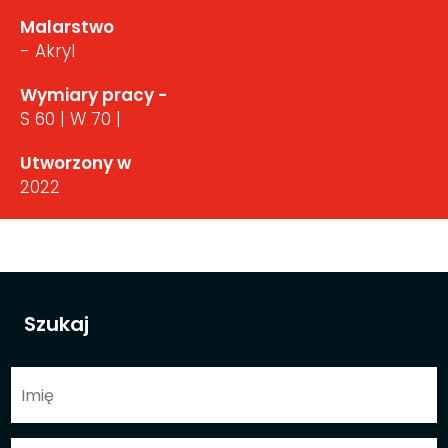
Malarstwo
- Akryl
Wymiary pracy -
S 60 | W 70 |
Utworzony w
2022
Szukaj