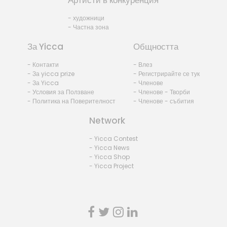
Артисти в конкуренция
- художници
- Частна зона
За Yicca
Общността
- Контакти
- Влез
- За yicca prize
- Регистрирайте се тук
- За Yicca
- Членове
- Условия за Ползване
- Членове - Творби
- Политика на Поверителност
- Членове - събития
Network
- Yicca Contest
- Yicca News
- Yicca Shop
- Yicca Project