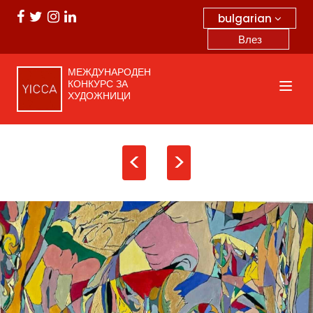
bulgarian
Влез
МЕЖДУНАРОДЕН
КОНКУРС ЗА
ХУДОЖНИЦИ
<
>