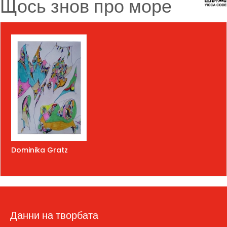
Щось знов про море
Dominika Gratz
Данни на творбата