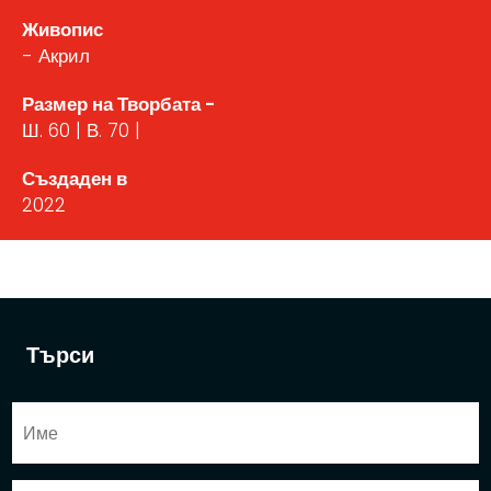
Живопис
- Акрил
Размер на Творбата -
Ш. 60 | В. 70 |
Създаден в
2022
Търси