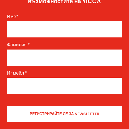
възможностите на YICCA
Име
*
Фамилия
*
И-мейл
*