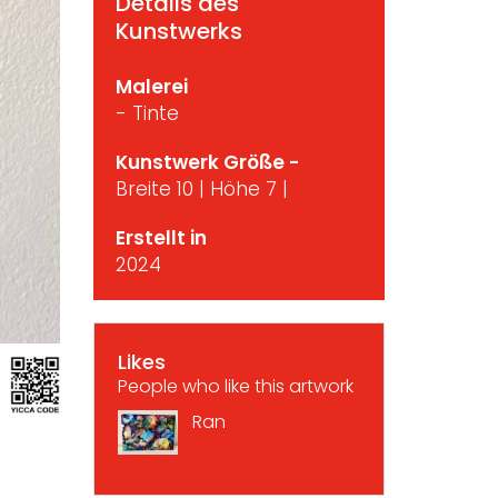
Details des
Kunstwerks
Malerei
- Tinte
Kunstwerk Größe -
Breite 10 | Höhe 7 |
Erstellt in
2024
Likes
People who like this artwork
Ran