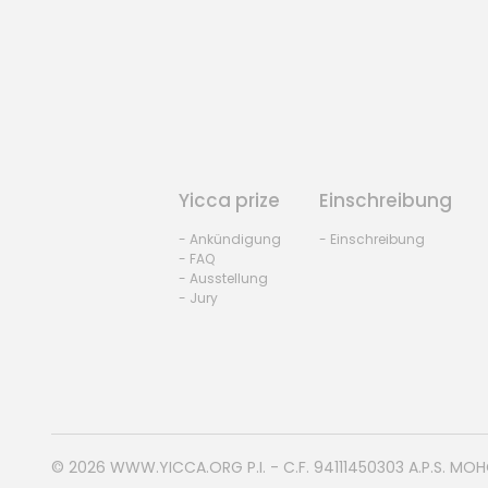
Yicca prize
Einschreibung
- Ankündigung
- Einschreibung
- FAQ
- Ausstellung
- Jury
© 2026
WWW.YICCA.ORG
P.I. - C.F. 94111450303 A.P.S. MO