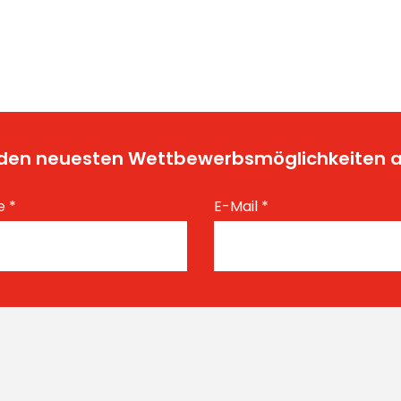
t den neuesten Wettbewerbsmöglichkeiten
e
*
E-Mail
*