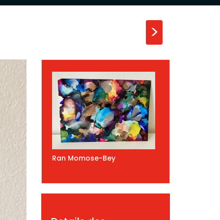
>
Ran Momose-Bey