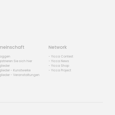
einschaft
Network
nloggen
- Yicca Contest
istrieren Sie sich hier
- Yicca News
glieder
- Yicca Shop
glieder - Kunstwerke
- Yicca Project
glieder - Veranstaltungen