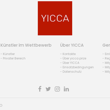
Künstler im Wettbewerb
Über YICCA
Gem
- Künstler
- Kontakte
- Ei
- Privater Bereich
- Über yicca prize
- Reg
- Über YICCA
- Mit
- Einsatzbedingungen
- Mit
- Datenschutz
- Mit
HO