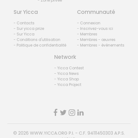
- Zone privée
Sur Yicca
Communauté
- Contacts
- Connexion
- Sur yicca prize
- Inscrivez-vous ici
- Sur Yicca
- Membres
- Conditions d'utilisation
- Membres - œuvres
- Politique de confidentialité
- Membres - événements
Network
- Yicca Contest
- Yicca News
- Yicca Shop
- Yicca Project
© 2026
WWW.YICCA.ORG
P.I. - C.F. 94111450303 A.P.S.