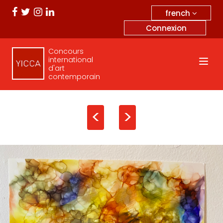
french
Connexion
Concours
international
d'art
contemporain
<
>